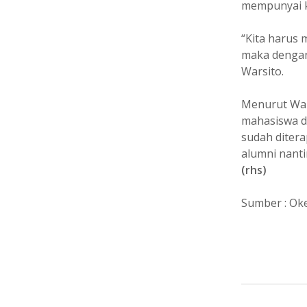
mempunyai k
“Kita harus 
maka dengan
Warsito.
Menurut War
mahasiswa de
sudah diter
alumni nant
(rhs)
Sumber : Ok