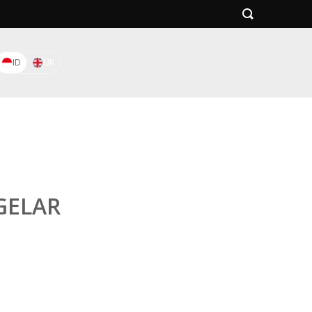
ID
UK
GELAR