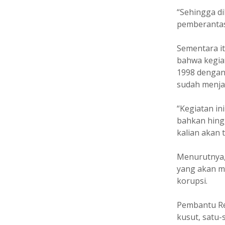
“Sehingga d
pemberantasa
Sementara i
bahwa kegiat
1998 dengan
sudah menjad
“Kegiatan in
bahkan hing
kalian akan 
Menurutnya, 
yang akan m
korupsi.
Pembantu Re
kusut, satu