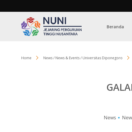
Beranda
Home
News / News & Events / Universitas Diponegoro
GALA
News
New