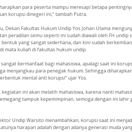
iharapkan para peserta mampu meresapi betapa pentingny
n korupsi dinegeri ini,” tambah Putra.
tu, Dekan Fakultas Hukum Undip Yos Johan Utama mengu
an peradilan semu seperti ini sudah diawali oleh FH undip 
 bentuk yang sangat sederhana, dan kini sudah berkemba
i mata kuliah di fakultas hukum undip.
i sangat bermanfaat bagi mahasiswa, apalagi saat ini korups
ga menjangkau para penegak hukum. Sehingga diharapkan
terbentuk mental anti korupsi” ujar Yos.
kegiatan ini akan melatih mahasiswa, karena nanti mahasis
emegang tampuk kepemimpinan, semoga dengan ini lahir g
ktor Undip Warsito menambahkan, korupsi saat ini menja
-satunya harapan adalah dengan adanya generasi muda yang