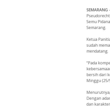
SEMARANG
Pseudorecht
Semu Pidana 
Semarang.
Ketua Panit
sudah memas
mendatang.
“Pada kompe
kebersamaan
bersih dari 
Minggu (25/9
Menurutnya,
Dengan adan
dan karakte