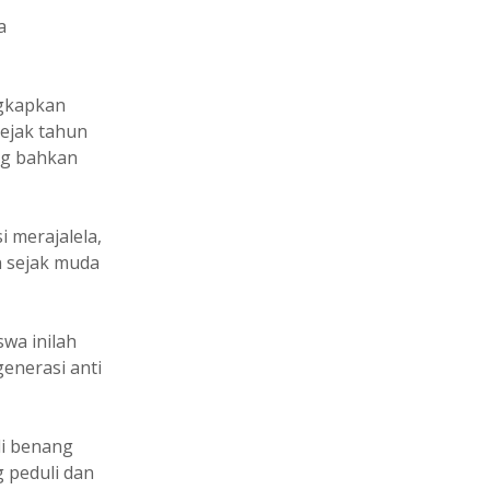
a
ngkapkan
sejak tahun
ng bahkan
i merajalela,
 sejak muda
wa inilah
enerasi anti
di benang
 peduli dan