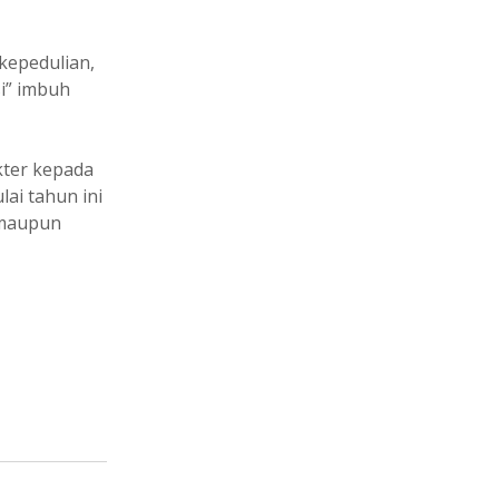
kepedulian,
i” imbuh
kter kepada
ai tahun ini
 maupun