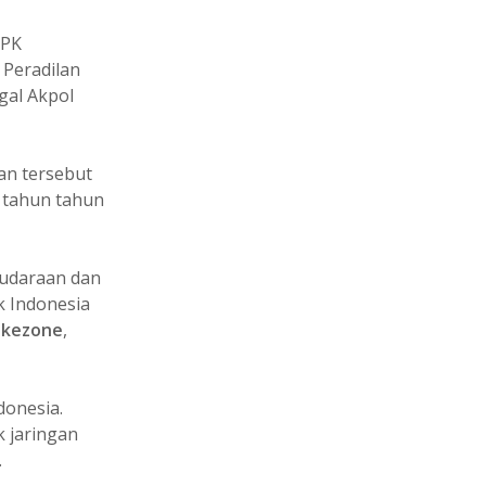
UPK
Peradilan
gal Akpol
an tersebut
 tahun tahun
audaraan dan
k Indonesia
okezone
,
onesia.
 jaringan
.